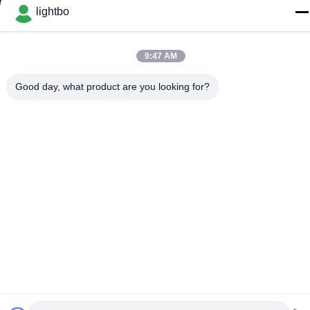
ROAD, XILI, NANSHAN, SHENZHEN
lightbo
Телефон
86-755-83983496
9:47 AM
Good day, what product are you looking for?
Китай хорошо. Качество Дисплей СИД 7 этапов Доставщик.
-2026 Shenzhen Guangzhibao Technology Co., Ltd. Все. Все
права защищены.
Политика конфиденциальности
|
Карта сайта