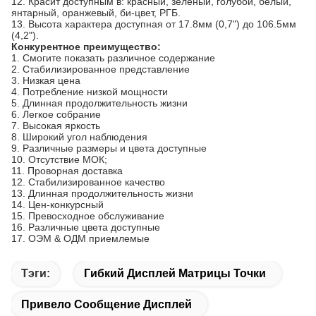
12.
Красит доступным в: красный, зеленый, голубой, белый,
янтарный, оранжевый, би-цвет, РГБ.
13.
Высота характера доступная от 17.8мм (0,7") до 106.5мм
(4,2").
Конкурентное преимущество:
1.
Смогите показать различное содержание
2.
Стабилизированное представление
3.
Низкая цена
4.
Потребление низкой мощности
5.
Длинная продолжительность жизни
6.
Легкое собрание
7.
Высокая яркость
8.
Широкий угол наблюдения
9.
Различные размеры и цвета доступные
10.
Отсутствие МОК;
11.
Проворная доставка
12.
Стабилизированное качество
13.
Длинная продолжительность жизни
14.
Цен-конкурсный
15.
Превосходное обслуживание
16.
Различные цвета доступные
17.
ОЭМ & ОДМ приемлемые
Тэги:
Гибкий Дисплей Матрицы Точки
Привело Сообщение Дисплей