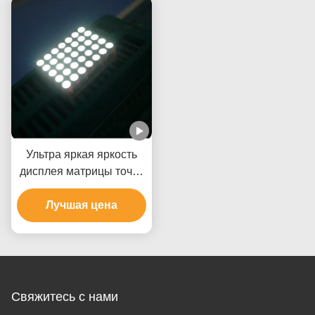
Ультра яркая яркость
дисплея матрицы точки
5кс7 красного цвета
2.0мм высокая
Лучшая цена
Свяжитесь с нами