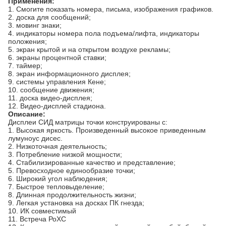
Применения:
1.
Смогите показать номера, письма, изображения графиков.
2. доска для сообщений;
3. мовинг знаки;
4. индикаторы номера пола подъема/лифта, индикаторы
положения;
5. экран крытой и на открытом воздухе рекламы;
6. экраны процентной ставки;
7. таймер;
8. экран информационного дисплея;
9. системы управления Кене;
10. сообщение движения;
11. доска видео-дисплея;
12. Видео-дисплей стадиона.
Описание:
Дисплеи СИД матрицы точки конструированы с:
1.
Высокая яркость. Произведенный высокое приведенным
лумуноус дисес.
2.
Низкоточная деятельность;
3.
Потребление низкой мощности;
4.
Стабилизированные качество и представление;
5.
Превосходное единообразие точки;
6.
Широкий угол наблюдения;
7.
Быстрое тепловыделение;
8.
Длинная продолжительность жизни;
9.
Легкая установка на досках ПК гнезда;
10.
ИК совместимый
11.
Встреча РоХС