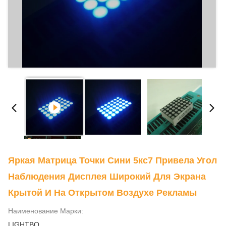
Яркая Матрица Точки Сини 5кс7 Привела Угол
Наблюдения Дисплея Широкий Для Экрана
Крытой И На Открытом Воздухе Рекламы
Наименование Марки:
LIGHTBO