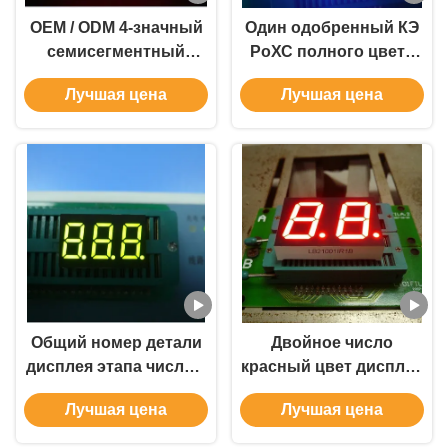
OEM / ODM 4-значный
Один одобренный КЭ
семисегментный
РоХС полного цвета
дисплей с
дисплея СИД этапа
Лучшая цена
Лучшая цена
микросхемой CMOS
графиков 7 числа
ITL
крытый
Общий номер детали
Двойное число
дисплея этапа числа 7
красный цвет дисплея
тройки анода
этапа низкой
Лучшая цена
Лучшая цена
бытовые техники 0,39
мощности 7 0,39
дюймов
дюймов супер для