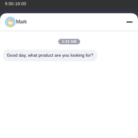
9:00-18:00
Наш адрес
Mark
Адрес компании
Комната 308,3/F, здание 1, здание BAIWANG RESEARCH AND
1:32 AM
DEVELOPMENT, No 5298, ШАХЕ ВЕСТ РОУД, ШИЛИ Стрит,
район НАНШАН, Шэньчжэнь
Good day, what product are you looking for?
Адрес завода
2F, Здание 6, Индустриальный парк Лихэ, 1055 SONGBAI
ROAD, XILI, NANSHAN, SHENZHEN
Телефон
86-755-83983496
Китай хорошо. Качество Дисплей СИД 7 этапов Доставщик.