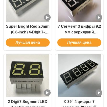
Super Bright Red 20mm
7 Сегмент 3 цифры 9,2
(0.8-Inch) 4-Digit 7-
мм сверхяркий
Segment Common
янтарный
Лучшая цена
Лучшая цена
Anode LED Display for
светодиодный
Instrument Panels
дисплей Общий анод
для панельного метра
2 Digit7 Segment LED
0.39" 4 цифры 7