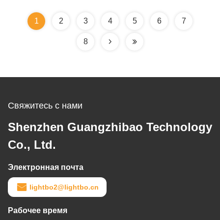
домашних
применений
1
2
3
4
5
6
7
8
Свяжитесь с нами
Shenzhen Guangzhibao Technology
Co., Ltd.
Электронная почта
lightbo2@lightbo.cn
Рабочее время