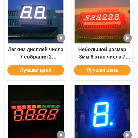
температуры
Легким дисплей числа
Небольшой размер
7 собрания 2
8мм 6 этап числа 7
приведенный этапом,
привел дисплей
Лучшая цена
Лучшая цена
7 белизна этапов
0.31инч для
приведенная дисплея
индикатора
ультра яркая
Темпеартуре