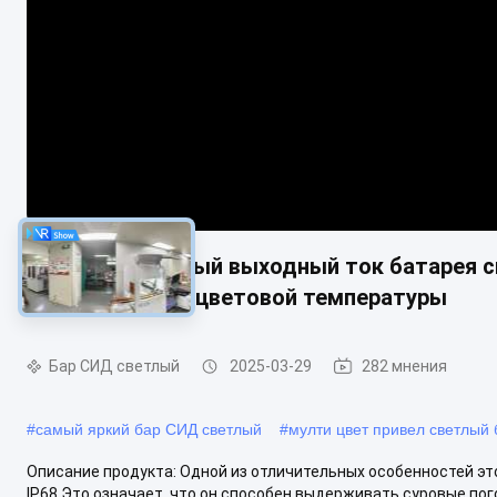
6A Максимальный выходный ток батарея с
от 6000k-6500k цветовой температуры
Бар СИД светлый
2025-03-29
282 мнения
#
самый яркий бар СИД светлый
#
мулти цвет привел светлый 
Описание продукта: Одной из отличительных особенностей эт
IP68.Это означает, что он способен выдерживать суровые пог