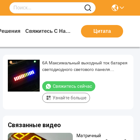
Решения
Свяжитесь С Нами
Цитата
6A Максимальный выходный ток батарея
светодиодного светового панеля
питается от 6000k-6500k цветовой
температуры
Свяжитесь сейчас
Узнайте больше
Связанные видео
Матричный