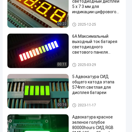
светодиодный дисплей
5 x 7 3 мм для
индикации цифрового
часового пояса,
ультраяркий белый,
Дисплей СИД матрицы мног
00:22
2025-12-25
широко используется в
оточия
бытовой технике,
6A Максимальный
приборных панелях,
выходный ток батарея
цифровых индикаторах,
светодиодного
телевизионных
светового панеля
приставках и т. д.
питается от 6000k-
6500k цветовой
Бар СИД светлый
00:11
2025-03-29
температуры
5 Адвокатура СИД
общего катода этапа
574nm светлая для
дисплея батареи
Бар СИД светлый
00:16
2023-11-17
Адвокатура красное
зеленое голубое
80000hours СИД RGB