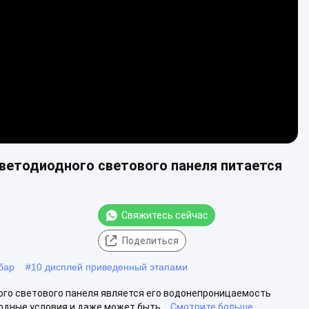
Video
ветодиодного светового панеля питается
Свяжитесь сейчас
Поделиться
бар
#
10 дисплей приведенный этапами
ого светового панеля является его водонепроницаемость
одные условия и даже может быть...
Смотрите больше