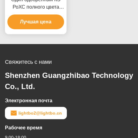
РоХС полного цвета
дисплея СИД этапа
графиков 7 числа
Лучшая цена
крытый
Свяжитесь с нами
Shenzhen Guangzhibao Technology
Co., Ltd.
Электронная почта
lightbo2@lightbo.cn
Рабочее время
9:00-18:00