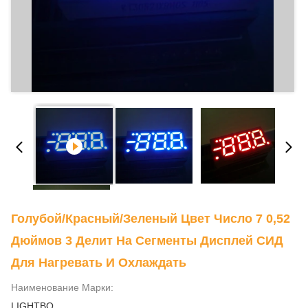
Голубой/красный/зеленый Цвет Число 7 0,52
Дюймов 3 Делит На Сегменты Дисплей СИД
Для Нагревать И Охлаждать
Наименование Марки:
LIGHTBO