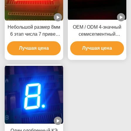
Небольшой размер 8мм
OEM / ODM 4-значный
6 этап числа 7 привел
семисегментный
дисплей 0.31инч для
дисплей с микросхемой
Лучшая цена
индикатора
Лучшая цена
CMOS ITL
Темпеартуре
Один одобренный КЭ