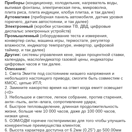
Приборы
(кондиционер, холодильник, нагреватель воды,
выпивая фонтаны,
электрическая печь, микроволна,
плита риса, плита индукции, клобук плитаа, и так далее)
Аутомативе
(приборная панель автомобиля, датчик уровня
горючего, датчик автостоянки, и так далее)
Электронный
(коробки установки ТВ, ДВД, цифровые
диспалыс электронных устройств)
Промышленный
(оборудование теста и измерения,
конвертер силы, машина игры, термостате, регулятор
влажности, индикатор темпратуре, инвертор, цифровой
таймер, и так далее)
Другие:
системы управления кене, экран процентной ставки,
календарь, масло/индикатор газовой цены, индикаторы
цифровых часов и так далее.
Описание:
1.
Света Эмитте под состоянием низшего напряжения и
небольшого настоящего привода; смогите быть совместим с
КМОС, цепью ИТЛ;
2.
Замкните накоротко время на ответ когда емитт освещает
(
<0>
3.
Небольшое и светлое, легкое собрание, против старения,
анти--пыль, анти--влага, сопротивление удара;
4.
Быстрое тепловыделение, длинная продолжительность
жизни, больше чем 10 000 часов, даже до 100 000 часов,
низкая цена;
5.
ОЭМ/ОДМ горячее гостеприимсво для того чтобы улучшить
конкурентные преимущества клиентов;
6.
Высота характера доступна от 6.2мм (0,25") до 500.00мм