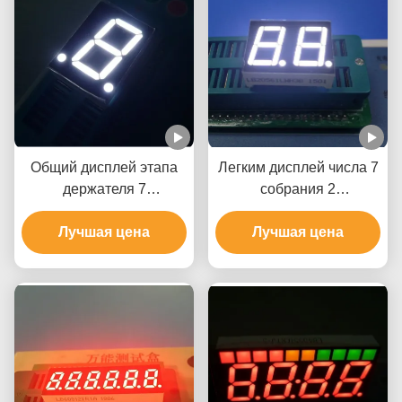
Общий дисплей этапа
Легким дисплей числа 7
держателя 7
собрания 2
поверхности анода, 1
приведенный этапом, 7
дисплей этапа числа 7
Лучшая цена
белизна этапов
Лучшая цена
ультра яркий
приведенная дисплея
ультра яркая